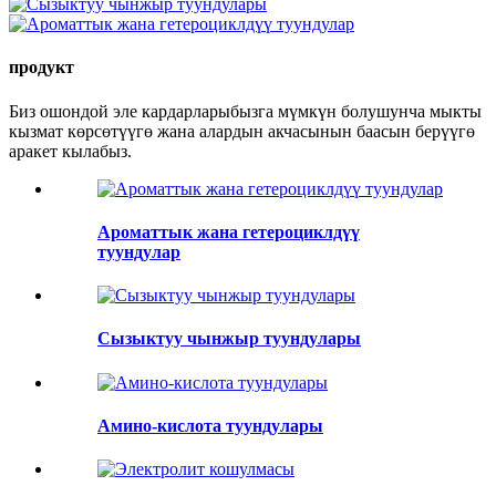
продукт
Биз ошондой эле кардарларыбызга мүмкүн болушунча мыкты
кызмат көрсөтүүгө жана алардын акчасынын баасын берүүгө
аракет кылабыз.
Ароматтык жана гетероциклдүү
туундулар
Сызыктуу чынжыр туундулары
Амино-кислота туундулары