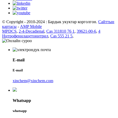
© Copyright - 2010-2024 : Бардык укуктар корголгон.
Сайттын
картасы
-
AMP Mobile
MPDCS
,
2-4-Decadienal
,
Cas 311810 76 1
,
39621-00-6
,
4
Нитрофенилацетонитрил
,
Cas 555 21 5
,
E-mail
E-mail
xinchem@xinchem.com
Whatsapp
whatsapp