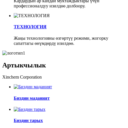
Кардардын ар кандай муктаждыктары үчүн
профессионалдуу изилдөө долбоору.
ТЕХНОЛОГИЯ
Жаңы технологияны өзгөртүү режими, жогорку
сапаттагы өнүмдөрдү изилдөө.
Артыкчылык
Xinchem Corporation
Биздин маданият
Биздин тарых