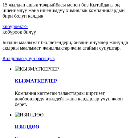
15 жылдан ашык тажрыйбасы менен биз Кытайдагы эң
ишенимдүү жана ишенимдүү химиялык компаниялардын
бири болуп калдык.
көбүрөөк>>
көбүрөөк билүү
Биздин маалымат бюллетендери, биздин өнүмдөр жөнүндө
акыркы маалымат, жаңылыктар жана атайын сунуштар.
Колдонмо үчүн басыңыз
КЫЗМАТКЕРЛЕР
Компания көптөгөн таланттарды киргизет,
долбоорлорду изилдейт жана кардарлар үчүн жооп
берет.
ИЗИЛДӨӨ