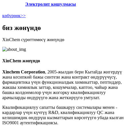
Электролит кошулмасы
көбүрөөк>>
биз жөнүндө
XinChem сүрөттөмөсү жөнүндө
XinChem жөнүндө
Xinchem Corporation
, 2005-жылдан бери Кытайда жигердүү
жана кесипкөй бажы синтези жана контракт өндүрүүчүсү,
фармацевтика үчүн функционалдык химикаттар, пептиддер,
жакшы химиялык заттар, кошумчалар, каптоо, чайыр жана
башка колдонмолор үчүн жогорку квалификациялуу
арачыларды өндүрүүгө жана жеткирүүгө умтулат.
Квалификациялуу сапатты башкаруу системалары менен - ​​
кардарлар үчүн күчтүү R&D, квалификациялуу QC жана
келишимдик өндүрүш кызматтарын көрсөтүүгө убада кылган
ISO9001 аутентификациясы.