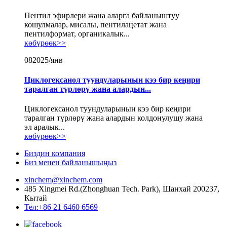
Пентил эфирлери жана аларга байланыштуу
кошулмалар, мисалы, пентилацетат жана
пентилформат, органикалык...
көбүрөөк>>
08
2025/янв
Циклогексанол туундуларынын кээ бир кеңири
таралган түрлөрү жана алардын...
Циклогексанол туундуларынын кээ бир кеңири
таралган түрлөрү жана алардын колдонулушу жана
эл аралык...
көбүрөөк>>
Биздин компания
Биз менен байланышыңыз
xinchem@xinchem.com
485 Xingmei Rd.(Zhonghuan Tech. Park), Шанхай 200237,
Кытай
Тел:+86 21 6460 6569