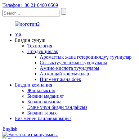
Телефон:+86 21 6460 6569
Үй
Биздин сунуш
Технология
Продукциялар
Ароматтык жана гетероциклдүү туундулар
Сызыктуу чынжыр туундулары
Амино-кислота туундулары
Ар кандай кошумчалар
Пигмент жана боёк
Биздин компания
Жаңылыктар
Биздин маданият
Биздин команда
Эмне үчүн бизди тандайсыз
Биздин тарых
Биз менен байланышыңыз
English