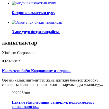
Биздин кызматтын күчү
Эмне үчүн бизди тандайсыз
жаңылыктар
Xinchem Corporation
09
2025/янв
Келечекти боёо: Колдонмону изилдөө...
Органикалык пигменттер жана эриткич боёктор жогорку
сапаттагы колонияны талап кылган тармактарда маанилүү...
09
2025/янв
Пентил эфирлеринин рыноктук колдонмолору
жана анализи...