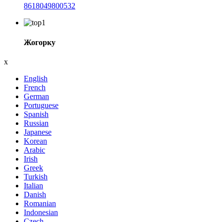
8618049800532
Жогорку
x
English
French
German
Portuguese
Spanish
Russian
Japanese
Korean
Arabic
Irish
Greek
Turkish
Italian
Danish
Romanian
Indonesian
Czech