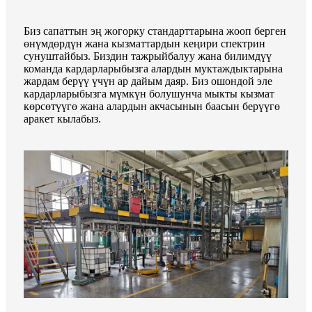
Биз сапаттын эң жогорку стандарттарына жооп берген
өнүмдөрдүн жана кызматтардын кеңири спектрин
сунуштайбыз. Биздин тажрыйбалуу жана билимдүү
команда кардарларыбызга алардын муктаждыктарына
жардам берүү үчүн ар дайым даяр. Биз ошондой эле
кардарларыбызга мүмкүн болушунча мыкты кызмат
көрсөтүүгө жана алардын акчасынын баасын берүүгө
аракет кылабыз.