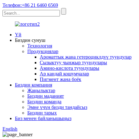
Телефон:+86 21 6460 6569
Үй
Биздин сунуш
Технология
Продукциялар
Ароматтык жана гетероциклдүү туундулар
Сызыктуу чынжыр туундулары
Амино-кислота туундулары
Ар кандай кошумчалар
Пигмент жана боёк
Биздин компания
Жаңылыктар
Биздин маданият
Биздин команда
Эмне үчүн бизди тандайсыз
Биздин тарых
Биз менен байланышыңыз
English