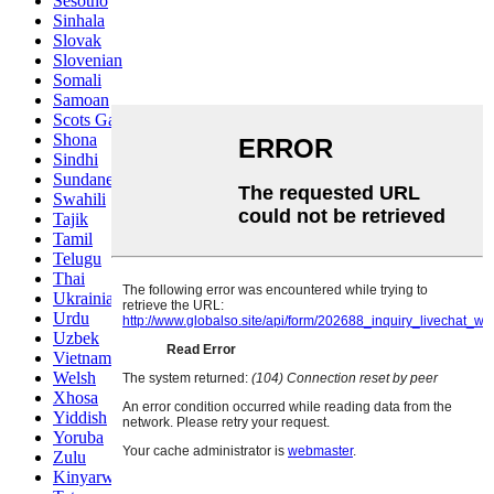
Sesotho
Sinhala
Slovak
Slovenian
Somali
Samoan
Scots Gaelic
Shona
Sindhi
Sundanese
Swahili
Tajik
Tamil
Telugu
Thai
Ukrainian
Urdu
Uzbek
Vietnamese
Welsh
Xhosa
Yiddish
Yoruba
Zulu
Kinyarwanda