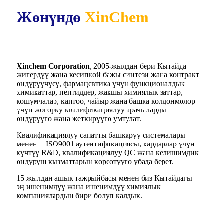
Жөнүндө
XinChem
Xinchem Corporation
, 2005-жылдан бери Кытайда
жигердүү жана кесипкөй бажы синтези жана контракт
өндүрүүчүсү, фармацевтика үчүн функционалдык
химикаттар, пептиддер, жакшы химиялык заттар,
кошумчалар, каптоо, чайыр жана башка колдонмолор
үчүн жогорку квалификациялуу арачыларды
өндүрүүгө жана жеткирүүгө умтулат.
Квалификациялуу сапатты башкаруу системалары
менен -- ISO9001 аутентификациясы, кардарлар үчүн
күчтүү R&D, квалификациялуу QC жана келишимдик
өндүрүш кызматтарын көрсөтүүгө убада берет.
15 жылдан ашык тажрыйбасы менен биз Кытайдагы
эң ишенимдүү жана ишенимдүү химиялык
компаниялардын бири болуп калдык.