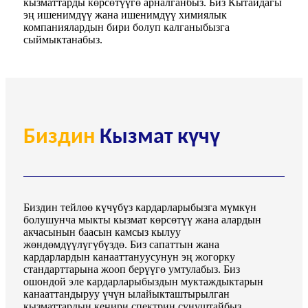
кызматтарды көрсөтүүгө арналганбыз. Биз Кытайдагы
эң ишенимдүү жана ишенимдүү химиялык
компаниялардын бири болуп калганыбызга
сыймыктанабыз.
Биздин
Кызмат күчү
Биздин тейлөө күчүбүз кардарларыбызга мүмкүн
болушунча мыкты кызмат көрсөтүү жана алардын
акчасынын баасын камсыз кылуу
жөндөмдүүлүгүбүздө. Биз сапаттын жана
кардарлардын канааттануусунун эң жогорку
стандарттарына жооп берүүгө умтулабыз. Биз
ошондой эле кардарларыбыздын муктаждыктарын
канааттандыруу үчүн ылайыкташтырылган
кызматтардын кеңири спектрин сунуштайбыз.