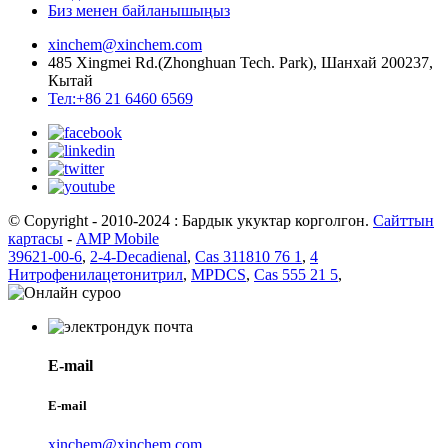
Биз менен байланышыңыз
xinchem@xinchem.com
485 Xingmei Rd.(Zhonghuan Tech. Park), Шанхай 200237,
Кытай
Тел:+86 21 6460 6569
© Copyright - 2010-2024 : Бардык укуктар корголгон.
Сайттын
картасы
-
AMP Mobile
39621-00-6
,
2-4-Decadienal
,
Cas 311810 76 1
,
4
Нитрофенилацетонитрил
,
MPDCS
,
Cas 555 21 5
,
E-mail
E-mail
xinchem@xinchem.com