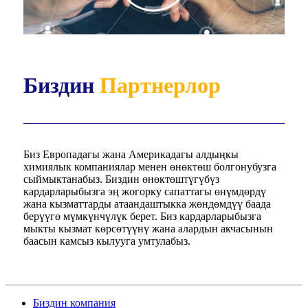
Биздин
Партнерлор
Биз Европадагы жана Америкадагы алдыңкы
химиялык компаниялар менен өнөктөш болгонубузга
сыймыктанабыз. Биздин өнөктөштүгүбүз
кардарларыбызга эң жогорку сапаттагы өнүмдөрдү
жана кызматтарды атаандаштыкка жөндөмдүү баада
берүүгө мүмкүнчүлүк берет. Биз кардарларыбызга
мыкты кызмат көрсөтүүнү жана алардын акчасынын
баасын камсыз кылууга умтулабыз.
Биздин компания