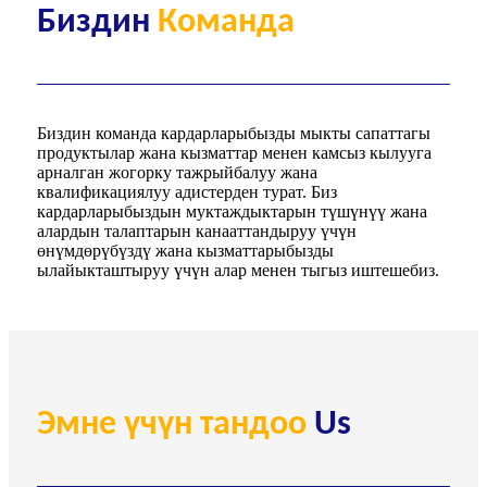
Биздин
Команда
Биздин команда кардарларыбызды мыкты сапаттагы
продуктылар жана кызматтар менен камсыз кылууга
арналган жогорку тажрыйбалуу жана
квалификациялуу адистерден турат. Биз
кардарларыбыздын муктаждыктарын түшүнүү жана
алардын талаптарын канааттандыруу үчүн
өнүмдөрүбүздү жана кызматтарыбызды
ылайыкташтыруу үчүн алар менен тыгыз иштешебиз.
Эмне үчүн тандоо
Us