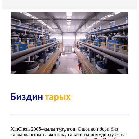
Биздин
тарых
XinChem 2005-жылы түзүлгөн. Ошондон бери биз
кардарларыбызга жогорку сапаттагы өнүмдөрдү жана