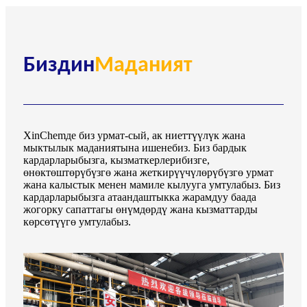
Биздин
Маданият
XinChemде биз урмат-сый, ак ниеттүүлүк жана
мыктылык маданиятына ишенебиз. Биз бардык
кардарларыбызга, кызматкерлерибизге,
өнөктөштөрүбүзгө жана жеткирүүчүлөрүбүзгө урмат
жана калыстык менен мамиле кылууга умтулабыз. Биз
кардарларыбызга атаандаштыкка жарамдуу баада
жогорку сапаттагы өнүмдөрдү жана кызматтарды
көрсөтүүгө умтулабыз.